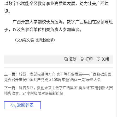
以数字化赋能全区教育事业高质量发展，助力壮美广西建
设。
广西开放大学副校长黄远鸣，数字广西集团在家领导班
子，以及各参会单位相关负责人参加座谈。
（文/梁文强 图/杜星泽）
复制
打印
关闭
上一篇：
转载丨表彰先进明方向 实干笃行促发展——广西数据集团
党委召开庆祝中国共产党成立105周年暨“两优一先”表彰大会
下一篇：
智启龙虾，数创未来｜数字广西集团“类龙虾”应用创新大赛
精彩收官，24小时极限对决精彩纷呈
返回列表